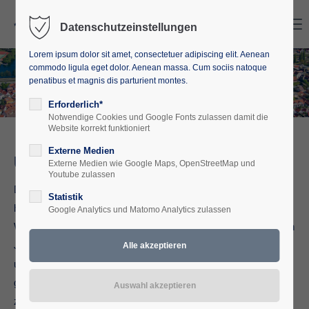
Search
Menu
Datenschutzeinstellungen
Lorem ipsum dolor sit amet, consectetuer adipiscing elit. Aenean
commodo ligula eget dolor. Aenean massa. Cum sociis natoque
penatibus et magnis dis parturient montes.
Erforderlich*
Notwendige Cookies und Google Fonts zulassen damit die
Website korrekt funktioniert
Externe Medien
Über uns
Externe Medien wie Google Maps, OpenStreetMap und
Youtube zulassen
Die Europäische Akademie Mecklenburg-Vorpommern e.V.
Statistik
hat sich zum Ziel gesetzt, mit ihrem breiten Angebot an
Google Analytics und Matomo Analytics zulassen
Weiterbildungsveranstaltungen und Projekten in der politischen
Jugend- und Erwachsenenbildung, zum Verständnis für
unseren freiheitlich-demokratischen Rechtsstaat in einem
gemeinsamen Europa beizutragen. Der Verein bekennt sich
zur freiheitlich-demokratischen Grundordnung sowie zu den