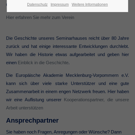
Grundsätzen einer weltoffenen und vielfältigen Gesellschaft.
Datenschutz
Impressum
Weitere Informationen
Hier erfahren Sie mehr zum Verein
Die Geschichte unseres Seminarhauses reicht über 80 Jahre
zurück und hat einige interessante Entwicklungen durchlebt.
Wir haben die Historie etwas aufgearbeitet und geben hier
einen
Einblick in die Geschichte
.
Die Europäische Akademie Mecklenburg-Vorpommern e.V.
kann sich über viele starke Unterstützer und eine gute
Zusammenarbeit in einem engen Netzwerk freuen. Hier haben
wir eine Auflistung unserer
Kooperationspartner, die unsere
Arbeit unterstützen
Ansprechpartner
Sie haben noch Fragen, Anregungen oder Wünsche? Dann