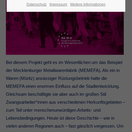
Datenschutz
Impressum
Weitere Informationen
Bei diesem Projekt geht es im Wesentlichen um das Beispiel
der Mecklenburger Metallwarenfabrik (MEMEFA). Als ein in
Waren (Müritz) ansässiger Rüstungsbetrieb hatte die
MEMEFA einen enormen Einfluss auf die Stadtentwicklung.
Gleichsam beschäftigte sie aber auch im großen Stil
Zwangsarbeiter*innen aus verschiedenen Herkunftsgebieten –
zum Teil unter menschenunwürdigen Arbeits- und
Lebensbedingungen. Heute ist diese Geschichte – wie in
vielen anderen Regionen auch – fast gänzlich vergessen. Um