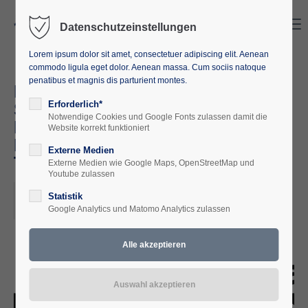
Search
Menu
Datenschutzeinstellungen
Lorem ipsum dolor sit amet, consectetuer adipiscing elit. Aenean
commodo ligula eget dolor. Aenean massa. Cum sociis natoque
penatibus et magnis dis parturient montes.
Land, Resistance and Food
Sovereignty: The Struggle for
Erforderlich*
Notwendige Cookies und Google Fonts zulassen damit die
Restorative Justice in the
Website korrekt funktioniert
Philippi Horticultural Area (Cape
Externe Medien
Town, South Africa)
Externe Medien wie Google Maps, OpenStreetMap und
Youtube zulassen
2025-07-14, 19:00
Statistik
Google Analytics und Matomo Analytics zulassen
ORT: ONLINE