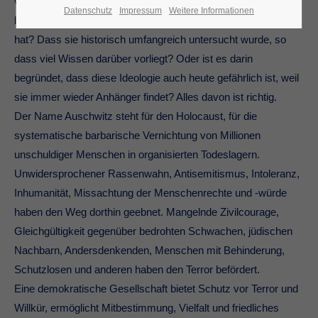
verbrecherische Ideologie und Staatsform im 20. Jahrhundert
Datenschutz
Impressum
Weitere Informationen
beispielslos Weltkrieg und Massenmorde zu verantworten
hat? Dass sie historisch umfangreich untersucht wurde, so
dass viel Wissen darüber vorliegt? Oder ist es darin
begründet, dass diese Ideologie auch heute gefährlich ist, weil
sie immer wieder Anhänger findet? Alles davon ist richtig.
Der Name Auschwitz steht für den Holocaust, für die
systematische barbarische Vernichtung von Millionen
unschuldiger Menschen in organisierten Todeslagern.
Unwidersprochener Rassenwahn, Antisemitismus, Intoleranz,
Inhumanität, Missachtung der Menschenrechte und -würde
haben den Weg dorthin geebnet. Mangelnde Zivilcourage,
Gleichgültigkeit gegenüber bedrohten Schwachen, jüdischen
Nachbarn, Andersdenkenden, Menschen mit Behinderung,
Schutzlosen und anderen haben den Terror befördert.
Eine demokratische Gesellschaft bietet Schutz vor Terror und
Willkür, ermöglicht Mitbestimmung, Vielfalt und friedliches