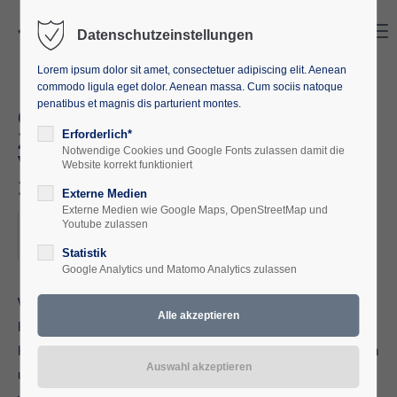
Search
Menu
Datenschutzeinstellungen
Lorem ipsum dolor sit amet, consectetuer adipiscing elit. Aenean
commodo ligula eget dolor. Aenean massa. Cum sociis natoque
penatibus et magnis dis parturient montes.
Gedenkstättenfahrt Für die
Zukunft zurück in die
Erforderlich*
Notwendige Cookies und Google Fonts zulassen damit die
Vergangenheit 08.07. –
Website korrekt funktioniert
17.07.2024
Externe Medien
Externe Medien wie Google Maps, OpenStreetMap und
2024-07-08
Youtube zulassen
ORT: AUSCHWITZ/POLEN
Statistik
Google Analytics und Matomo Analytics zulassen
Was macht nun Auschwitz zu einem wesentlichen
Kristallisationspunkt des Nationalsozialismus? Warum ist die
Kenntnis über den Nationalsozialismus, dessen Ausprägungen
und Wurzeln, so wichtig? Liegt es daran, dass diese