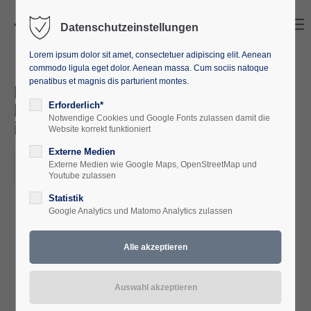
Search
Menu
Datenschutzeinstellungen
Lorem ipsum dolor sit amet, consectetuer adipiscing elit. Aenean
commodo ligula eget dolor. Aenean massa. Cum sociis natoque
penatibus et magnis dis parturient montes.
Diktatur und Demokratie:
Deutsche Geschichte und Politik
Erforderlich*
Notwendige Cookies und Google Fonts zulassen damit die
im 20. Jahrhundert
Website korrekt funktioniert
Externe Medien
2025-05-11–2025-05-14
Externe Medien wie Google Maps, OpenStreetMap und
ORT: BERLIN
Youtube zulassen
Statistik
Google Analytics und Matomo Analytics zulassen